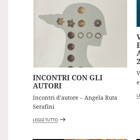
A
V
INCONTRI CON GLI
e
AUTORI
L
Incontri d’autore – Angela Ruta
Serafini
east
LEGGI TUTTO