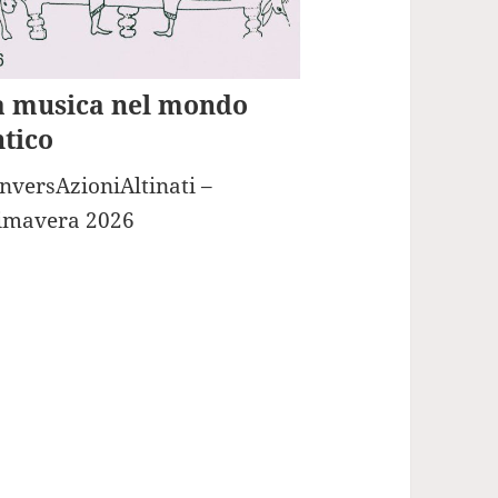
a musica nel mondo
tico
nversAzioniAltinati –
imavera 2026