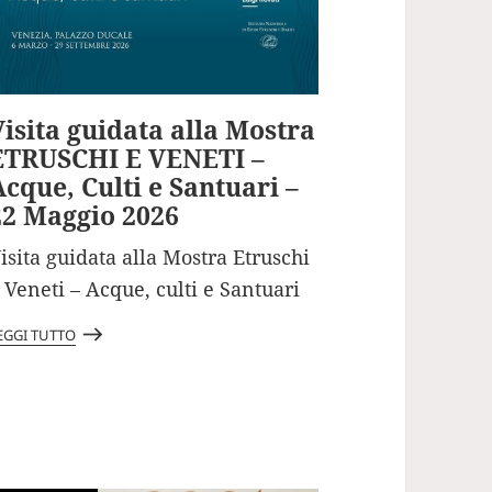
Visita guidata alla Mostra
ETRUSCHI E VENETI –
cque, Culti e Santuari –
22 Maggio 2026
isita guidata alla Mostra Etruschi
 Veneti – Acque, culti e Santuari
east
EGGI TUTTO