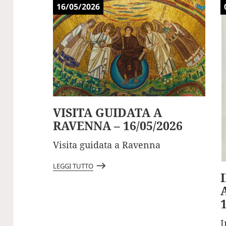
16/05/2026
VISITA GUIDATA A
RAVENNA – 16/05/2026
Visita guidata a Ravenna
east
LEGGI TUTTO
I