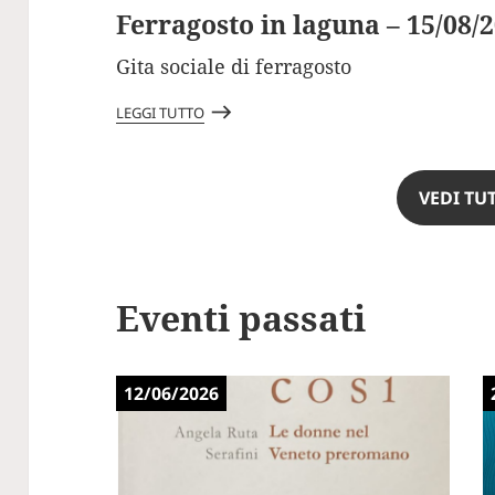
Ferragosto in laguna – 15/08/
Gita sociale di ferragosto
east
LEGGI TUTTO
VEDI TUT
Eventi passati
12/06/2026