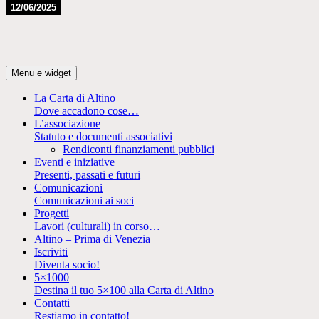
12/06/2025
Vai
al
contenuto
La Carta di Altino
Menu e widget
La Carta di Altino
Dove accadono cose…
L’associazione
Statuto e documenti associativi
Rendiconti finanziamenti pubblici
Eventi e iniziative
Presenti, passati e futuri
Comunicazioni
Comunicazioni ai soci
Progetti
Lavori (culturali) in corso…
Altino – Prima di Venezia
Iscriviti
Diventa socio!
5×1000
Destina il tuo 5×100 alla Carta di Altino
Contatti
Restiamo in contatto!