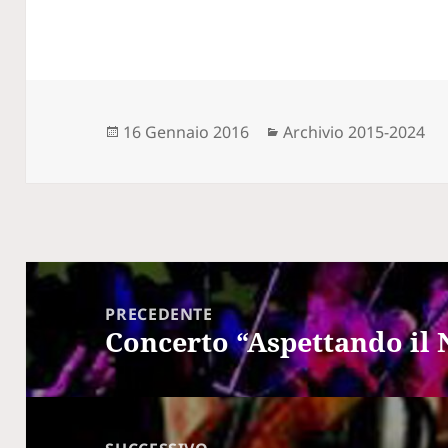
Scritto
Categorie
16 Gennaio 2016
Archivio 2015-2024
il
Navigazione
articoli
PRECEDENTE
Concerto “Aspettando il N
Articolo
precedente: