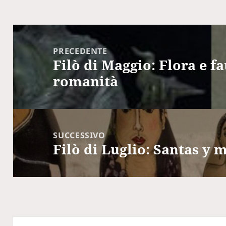
Navigazione
articoli
PRECEDENTE
Filò di Maggio: Flora e f
Articolo
romanità
precedente:
SUCCESSIVO
Filò di Luglio: Santas y 
Articolo
successivo: