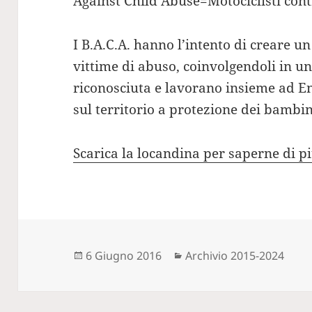
Against Child Abuse=Motociclisti cont
I B.A.C.A. hanno l’intento di creare u
vittime di abuso, coinvolgendoli in u
riconosciuta e lavorano insieme ad Enti
sul territorio a protezione dei bambin
Scarica la locandina per saperne di p
Scritto
Categorie
6 Giugno 2016
Archivio 2015-2024
il