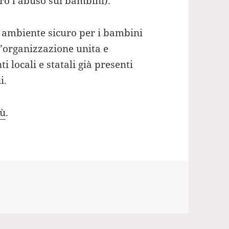
ro l’abuso sui bambini).
n ambiente sicuro per i bambini
n’organizzazione unita e
 locali e statali già presenti
i.
iù
.